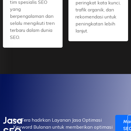
tim spesialis SEO
peringkat kata kunci,
yang
trafik organik, dan
berpengalaman dan
rekomendasi untuk
selalu mengikuti tren
peningkatan lebih
terbaru dalam dunia
lanjut.
SEO.
Jasa
InsiTera hadirkan Layanan Jasa Optimasi
Ma
Keyword Bulanan untuk memberikan optimasi
SE