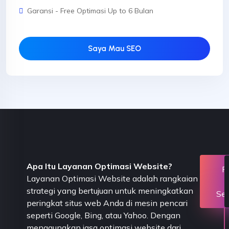
Garansi - Free Optimasi Up to 6 Bulan
Saya Mau SEO
Apa Itu Layanan Optimasi Website?
P
Layanan Optimasi Website adalah rangkaian
strategi yang bertujuan untuk meningkatkan
Se
peringkat situs web Anda di mesin pencari
seperti Google, Bing, atau Yahoo. Dengan
menggunakan jasa optimasi website dari