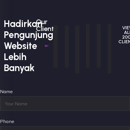
Our
Hadirkan
Clients
VI
Pengunjung
AL
20
CLIE
Website
Lebih
Banyak
Name
Phone