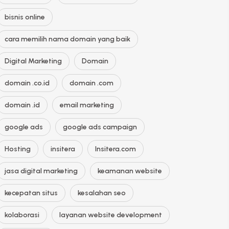
bisnis online
cara memilih nama domain yang baik
Digital Marketing
Domain
domain .co.id
domain .com
domain .id
email marketing
google ads
google ads campaign
Hosting
insitera
Insitera.com
jasa digital marketing
keamanan website
kecepatan situs
kesalahan seo
kolaborasi
layanan website development