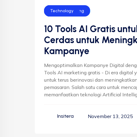
Bisnis
Digital Marketing
SEO
Technology
10 Tools AI Gratis untu
Cerdas untuk Meningka
Kampanye
Mengoptimalkan Kampanye Digital denga
Tools AI marketing gratis - Di era digital 
untuk terus berinovasi dan meningkatka
pemasaran. Salah satu cara untuk mencap
memanfaatkan teknologi Artificial Intelli
November 13, 2025
Insitera