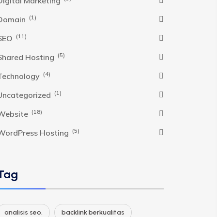
Digital Marketing
(1)
Domain
(11)
SEO
(5)
Shared Hosting
(4)
Technology
(1)
Uncategorized
(18)
Website
(5)
WordPress Hosting
Tag
analisis seo.
backlink berkualitas