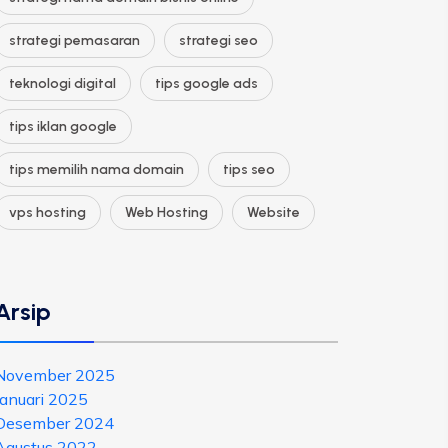
strategi pemasaran
strategi seo
teknologi digital
tips google ads
tips iklan google
tips memilih nama domain
tips seo
vps hosting
Web Hosting
Website
Arsip
November 2025
Januari 2025
Desember 2024
Agustus 2022