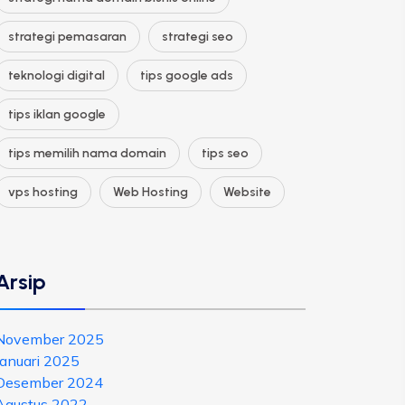
strategi pemasaran
strategi seo
teknologi digital
tips google ads
tips iklan google
tips memilih nama domain
tips seo
vps hosting
Web Hosting
Website
Arsip
November 2025
Januari 2025
Desember 2024
Agustus 2022