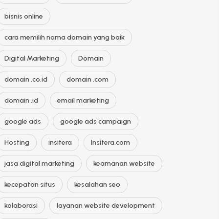
bisnis online
cara memilih nama domain yang baik
Digital Marketing
Domain
domain .co.id
domain .com
domain .id
email marketing
google ads
google ads campaign
Hosting
insitera
Insitera.com
jasa digital marketing
keamanan website
kecepatan situs
kesalahan seo
kolaborasi
layanan website development