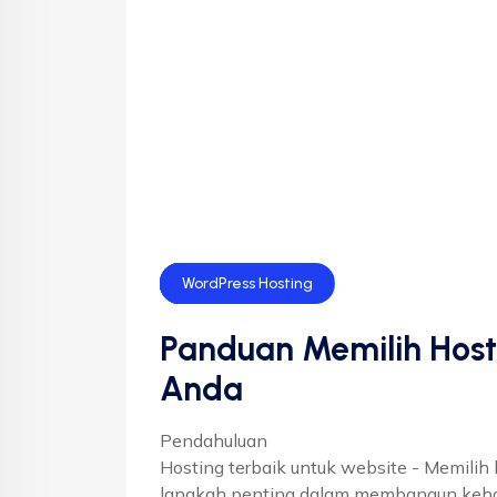
Bisnis
Cloud Hosting
Shared Hosting
Website
WordPress Hosting
Panduan Memilih Host
Anda
Pendahuluan
Hosting terbaik untuk website - Memilih
langkah penting dalam membangun kehadi