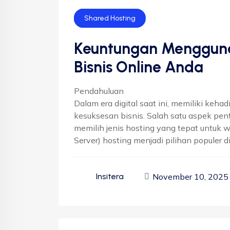
Bisnis
Cloud Hosting
Shared Hosting
Keuntungan Mengguna
Bisnis Online Anda
Pendahuluan
Dalam era digital saat ini, memiliki keha
kesuksesan bisnis. Salah satu aspek pe
memilih jenis hosting yang tepat untuk we
Server) hosting menjadi pilihan populer di
November 10, 2025
Insitera