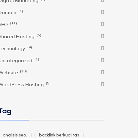
Digital Marketing
(1)
Domain
(11)
SEO
(5)
Shared Hosting
(4)
Technology
(1)
Uncategorized
(18)
Website
(5)
WordPress Hosting
Tag
analisis seo.
backlink berkualitas