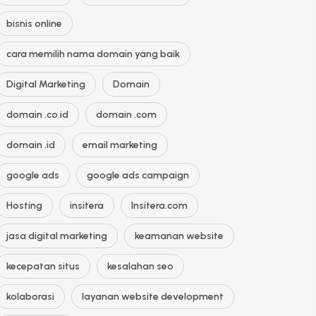
bisnis online
cara memilih nama domain yang baik
Digital Marketing
Domain
domain .co.id
domain .com
domain .id
email marketing
google ads
google ads campaign
Hosting
insitera
Insitera.com
jasa digital marketing
keamanan website
kecepatan situs
kesalahan seo
kolaborasi
layanan website development