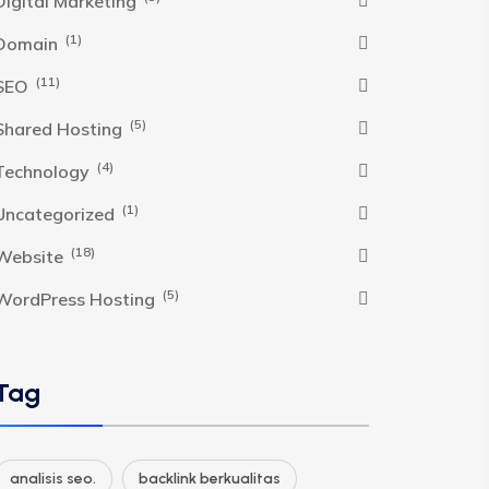
Digital Marketing
(1)
Domain
(11)
SEO
(5)
Shared Hosting
(4)
Technology
(1)
Uncategorized
(18)
Website
(5)
WordPress Hosting
Tag
analisis seo.
backlink berkualitas