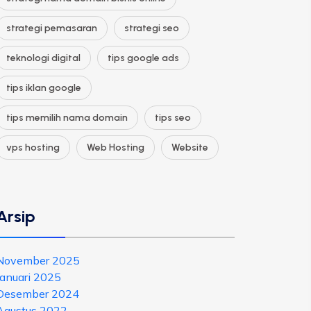
strategi pemasaran
strategi seo
teknologi digital
tips google ads
tips iklan google
tips memilih nama domain
tips seo
vps hosting
Web Hosting
Website
Arsip
November 2025
Januari 2025
Desember 2024
Agustus 2022