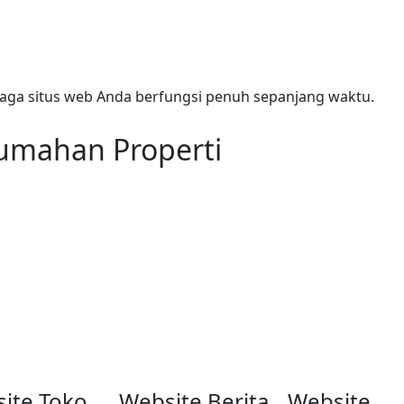
jaga situs web Anda berfungsi penuh sepanjang waktu.
umahan Properti
ite Toko
Website Berita
Website