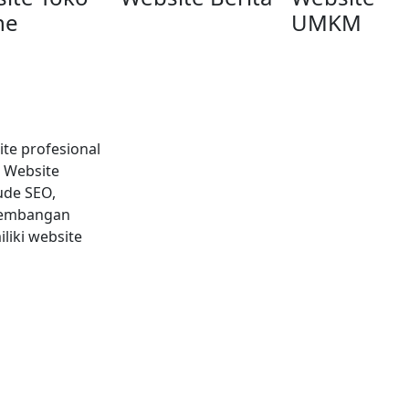
ne
UMKM
ite profesional
n Website
ude SEO,
kembangan
liki website