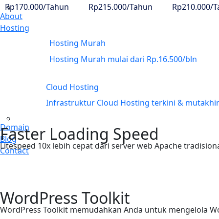
Rp170.000/Tahun
Rp215.000/Tahun
Rp210.000/
About
Hosting
Hosting Murah
NVme
Hosting Murah mulai dari Rp.16.500/bln
Cloud Hosting
NVme
Infrastruktur Cloud Hosting terkini & mutakhi
Domain
Faster Loading Speed
Blog
Litespeed 10x lebih cepat dari server web Apache tradisio
Contact
WordPress Toolkit
WordPress Toolkit memudahkan Anda untuk mengelola W