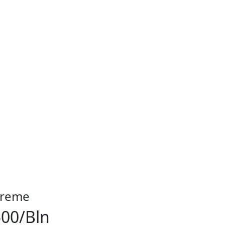
reme
500
/Bln