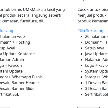
untuk bisnis UMKM skala kecil yang
Cocok untuk bis
l produk secara langsung seperti
menjual produk 
 kemasan, furniture, dll
produk kemasan, 
Sekarang
Pilih Sekarang
 halaman web
20 halaman
main* + Hosting
Domain* + H
tup Awal
Setup Awal
sa Update Konten**
Jasa Update
laman Admin
Halaman Ad
go + Favicon
Logo + Favi
stem Update
System Upd
tegrasi WhatsApp Bisnis
Integrasi Wh
Desain Banner Header
1 Desain Ba
Desain Banner Slider
3 Desain Ban
rtifikat SSL
Sertifikat SS