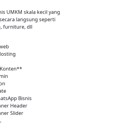
nis UMKM skala kecil yang
secara langsung seperti
furniture, dll
 web
osting
 Konten**
min
con
ate
atsApp Bisnis
nner Header
ner Slider
L