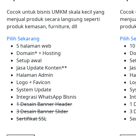
Cocok untuk bisnis UMKM skala kecil yang
Cocok 
menjual produk secara langsung seperti
menjua
produk kemasan, furniture, dll
produk
Pilih Sekarang
Pilih 
5 halaman web
10
Domain* + Hosting
Do
Setup awal
Se
Jasa Update Konten**
Ja
Halaman Admin
Ha
Logo + Favicon
Lo
System Update
Sy
Integrasi WhatsApp Bisnis
In
1 Desain Banner Header
1 
3 Desain Banner Slider
3 
Sertifikat SSL
Se