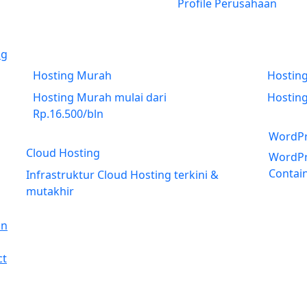
Profile Perusahaan
ng
Hosting Murah
Hosting
NVme
Hosting Murah mulai dari
Hostin
Rp.16.500/bln
WordPr
Cloud Hosting
NVme
WordPr
Contai
Infrastruktur Cloud Hosting terkini &
mutakhir
in
ct