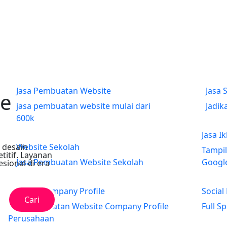
Migrasi Hosting Gratis
Pindah Hosting ke
Jasa Pembuatan Website
Jasa 
te
jasa pembuatan website mulai dari
Jadik
600k
Jasa I
 desain
Website Sekolah
Tampil
titif. Layanan
Jasa Pembuatan Website Sekolah
Googl
sional di era
Website Company Profile
Social
Cari
Jasa Pembuatan Website Company Profile
Full S
Perusahaan