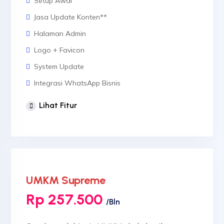
Setup Awal
Jasa Update Konten**
Halaman Admin
Logo + Favicon
System Update
Integrasi WhatsApp Bisnis
1 Desain Banner Header
Lihat Fitur
3 Desain Banner Slider
Sertifikat SSL
UMKM Supreme
Rp 257.500
/Bln