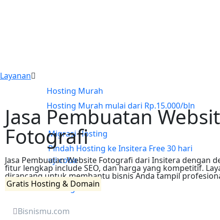
Jasa Pembuatan Website
Cari jasa pembuatan
Web Hosting
Web Hosting Indonesia
Login Member
Layanan
Hosting Murah
Sign in
Register
Hosting Murah mulai dari Rp.15.000/bln
Jasa Pembuatan Websi
Fotografi
Migrasi Hosting
Pindah Hosting ke Insitera Free 30 hari
Jasa Pembuatan Website Fotografi dari Insitera dengan 
uji coba
fitur lengkap include SEO, dan harga yang kompetitif. La
dirancang untuk membantu bisnis Anda tampil profesional 
Gratis Hosting & Domain
Hosting Bisnis
Hosting Bisnis Untuk Semua Website
Anda