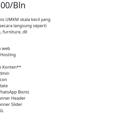
500
/Bln
nis UMKM skala kecil yang
secara langsung seperti
furniture, dll
n web
 Hosting
e Konten**
dmin
icon
date
WhatsApp Bisnis
anner Header
anner Slider
SL