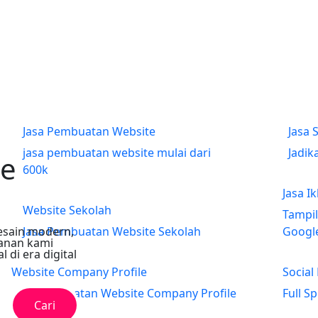
Migrasi Hosting Gratis
Pindah Hosting ke
Jasa Pembuatan Website
Jasa 
jasa pembuatan website mulai dari
Jadik
te
600k
Jasa I
Website Sekolah
Tampil
desain modern,
Jasa Pembuatan Website Sekolah
Googl
yanan kami
di era digital
Website Company Profile
Social
Jasa Pembuatan Website Company Profile
Full S
Cari
Perusahaan