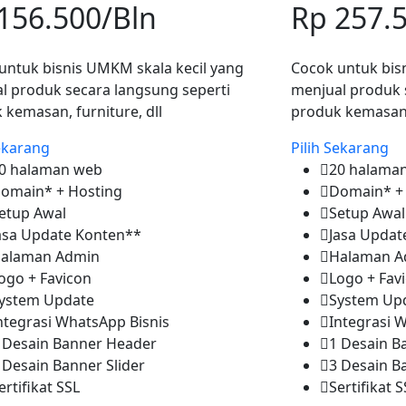
156.500
/Bln
Rp 257.
untuk bisnis UMKM skala kecil yang
Cocok untuk bis
l produk secara langsung seperti
menjual produk 
 kemasan, furniture, dll
produk kemasan, 
Sekarang
Pilih Sekarang
0 halaman web
20 halama
omain* + Hosting
Domain* +
etup Awal
Setup Awal
asa Update Konten**
Jasa Updat
alaman Admin
Halaman A
ogo + Favicon
Logo + Fav
ystem Update
System Up
ntegrasi WhatsApp Bisnis
Integrasi 
 Desain Banner Header
1 Desain B
 Desain Banner Slider
3 Desain B
ertifikat SSL
Sertifikat S