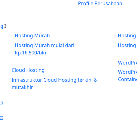
Profile Perusahaan
ng
Hosting Murah
Hosting
NVme
Hosting Murah mulai dari
Hosting
Rp.16.500/bln
WordPre
Cloud Hosting
NVme
WordPre
Contain
Infrastruktur Cloud Hosting terkini &
mutakhir
in
ct