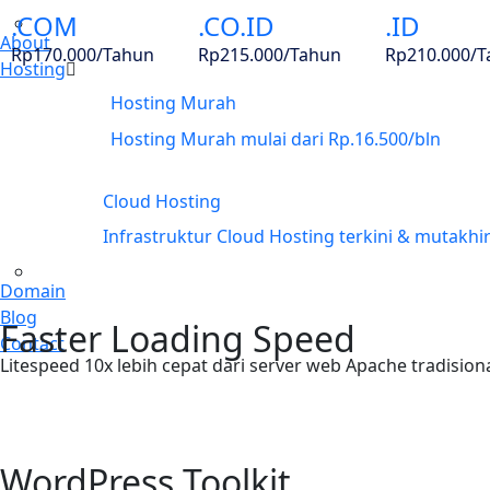
.COM
.CO.ID
.ID
About
Rp170.000/Tahun
Rp215.000/Tahun
Rp210.000/
Hosting
Hosting Murah
NVme
Hosting Murah mulai dari Rp.16.500/bln
Cloud Hosting
NVme
Infrastruktur Cloud Hosting terkini & mutakhi
Domain
Blog
Faster Loading Speed
Contact
Litespeed 10x lebih cepat dari server web Apache tradisio
WordPress Toolkit