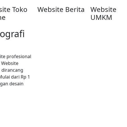
ite Toko
Website Berita
Website
ne
UMKM
ografi
ite profesional
n Website
n dirancang
lai dari Rp 1
ngan desain