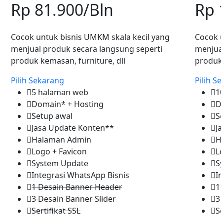
Rp 81.900
/Bln
Rp 
Cocok untuk bisnis UMKM skala kecil yang
Cocok 
menjual produk secara langsung seperti
menjua
produk kemasan, furniture, dll
produk
Pilih Sekarang
Pilih 
5 halaman web
1
Domain* + Hosting
D
Setup awal
S
Jasa Update Konten**
J
Halaman Admin
H
Logo + Favicon
L
System Update
S
Integrasi WhatsApp Bisnis
I
1 Desain Banner Header
1
3 Desain Banner Slider
3
Sertifikat SSL
S