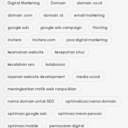
Digital Marketing
Domain
domain .co.id
domain .com
domain .id
email marketing
google ads
google ads campaign
Hosting
insitera
Insitera.com
jasa digital marketing
keamanan website
kecepatan situs
kesalahan seo
kolaborasi
layanan website development
media sosial
meningkatkan trafik web tanpa iklan
nama domain untuk SEO
optimalisasi nama domain.
optimasi google ads
optimasi mesin pencari
optimasi mobile
pemasaran digital